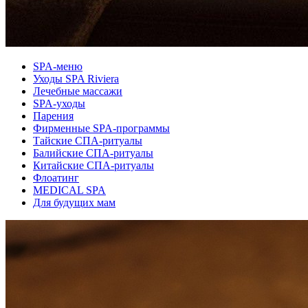
SPA-меню
Уходы SPA Riviera
Лечебные массажи
SPA-уходы
Парения
Фирменные SPA-программы
Тайские СПА-ритуалы
Балийские СПА-ритуалы
Китайские СПА-ритуалы
Флоатинг
MEDICAL SPA
Для будущих мам