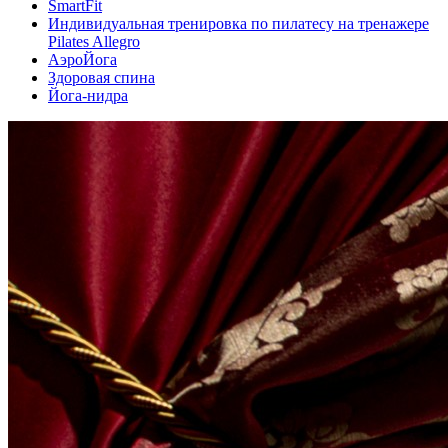
SmartFit
Индивидуальная тренировка по пилатесу на тренажере
Pilates Allegro
АэроЙога
Здоровая спина
Йога-нидра