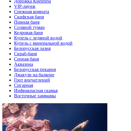
Дорожка Кнейппа
VIP-лаунж
Снежная комната
Скифская баня
Пивная баня
Соляной туман
Кедровая баня
Купель с ледяной водой
Купель с минеральной водой
Белорусская лазня
Скраб-баня
Сенная баня
Аквазона
Белорусская пекарня
Джакузи на балконе
Грот впечатлений
Сигарная
Инфракрасная скамья
Восточные хаммамы