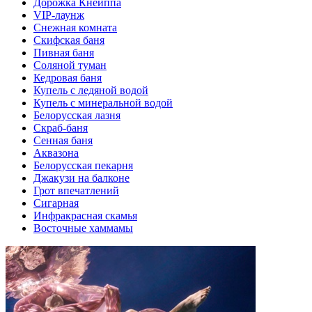
Дорожка Кнейппа
VIP-лаунж
Снежная комната
Скифская баня
Пивная баня
Соляной туман
Кедровая баня
Купель с ледяной водой
Купель с минеральной водой
Белорусская лазня
Скраб-баня
Сенная баня
Аквазона
Белорусская пекарня
Джакузи на балконе
Грот впечатлений
Сигарная
Инфракрасная скамья
Восточные хаммамы