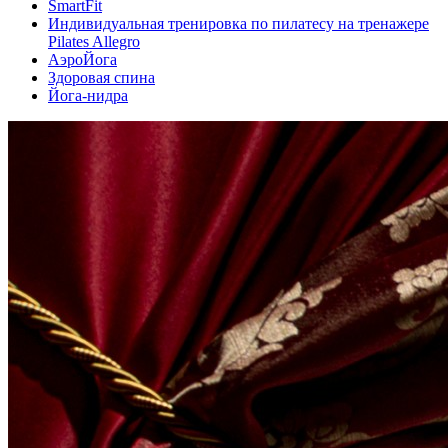
SmartFit
Индивидуальная тренировка по пилатесу на тренажере
Pilates Allegro
АэроЙога
Здоровая спина
Йога-нидра