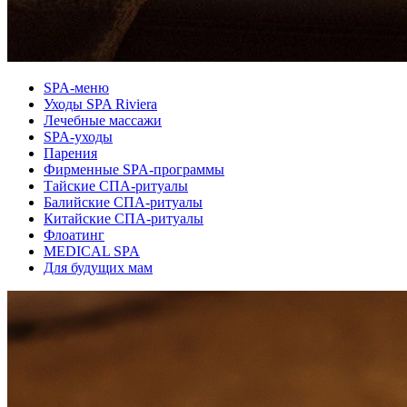
SPA-меню
Уходы SPA Riviera
Лечебные массажи
SPA-уходы
Парения
Фирменные SPA-программы
Тайские СПА-ритуалы
Балийские СПА-ритуалы
Китайские СПА-ритуалы
Флоатинг
MEDICAL SPA
Для будущих мам